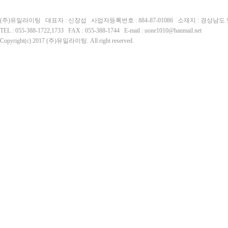
(주)유일라이팅 대표자 : 신장섭 사업자등록번호 : 884-87-01086 소재지 : 경상남
TEL : 055-388-1722,1733 FAX : 055-388-1744 E-mail : uone1010@hanmail.net
Copyright(c) 2017 (주)유일라이팅. All right reserved.