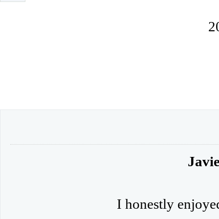
2
Javie
I honestly enjoye